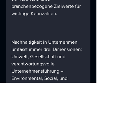
branchenbezogene Zielwerte für 
wichtige Kennzahlen.
Nachhaltigkeit in Unternehmen 
umfasst immer drei Dimensionen: 
Umwelt, Gesellschaft und 
verantwortungsvolle 
Unternehmensführung – 
Environmental, Social, und 
Governance (ESG). Dieses 
Dokument konzentriert sich 
ausschließlich auf die 
ökologische Nachhaltigkeit und 
ist eine Aktualisierung der 
Version 1, die im Dezember 2021 
veröffentlicht wurde. Die 