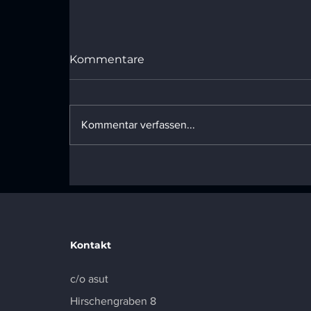
Kommentare
Kommentar verfassen...
SDEA Navigator als
Finalist bei den DCS
Awards 2025 in London
ausgezeichnet
Kontakt
c/o asut
Hirschengraben 8