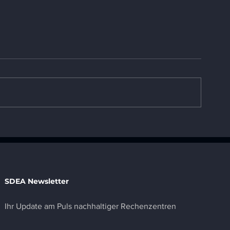
Rechenzentren für die
Wie SDEA die
Zukunft rüsten:
Effizienz von
Nachhaltigkeit durch
Rechenzentre
Innovation
SDEA Newsletter
Ihr Update am Puls nachhaltiger Rechenzentren