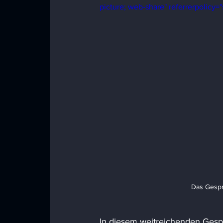
picture; web-share" referrerpolicy="
Das Gespr
In diesem weitreichenden Gespr