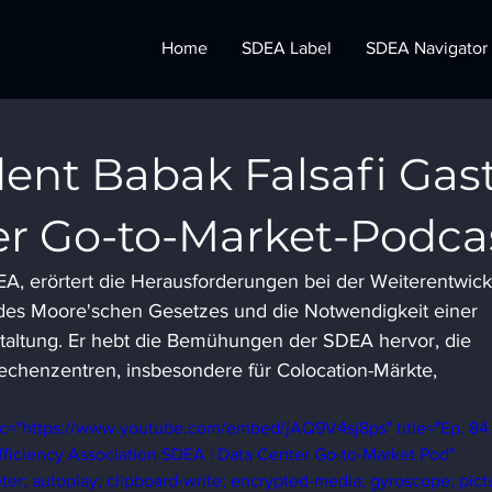
Home
SDEA Label
SDEA Navigator
ent Babak Falsafi Gas
er Go-to-Market-Podca
EA, erörtert die Herausforderungen bei der Weiterentwick
e des Moore'schen Gesetzes und die Notwendigkeit einer 
taltung. Er hebt die Bemühungen der SDEA hervor, die 
echenzentren, insbesondere für Colocation-Märkte, 
src="https://www.youtube.com/embed/jAQ9V4sj8ps" title="Ep. 84
fficiency Association SDEA | Data Center Go-to-Market Pod" 
er; autoplay; clipboard-write; encrypted-media; gyroscope; pictu