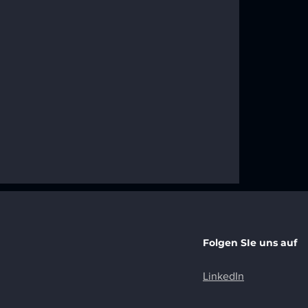
 nachhaltige
n fördert
Folgen SIe uns auf
LinkedIn