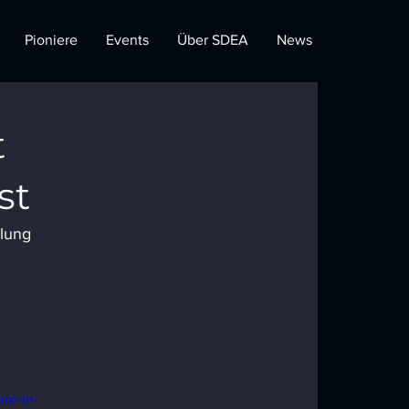
Pioniere
Events
Über SDEA
News
t
st
lung 
 
re-in-