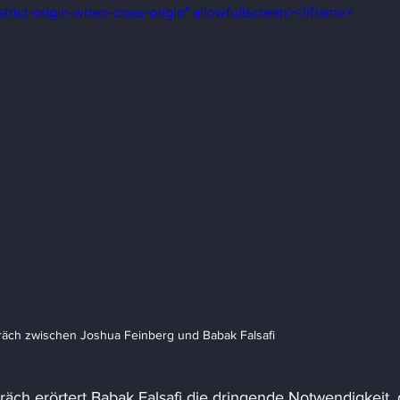
strict-origin-when-cross-origin" allowfullscreen></iframe>
äch zwischen Joshua Feinberg und Babak Falsafi
äch erörtert Babak Falsafi die dringende Notwendigkeit, 