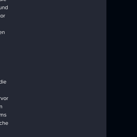
und 
or 
en 
die 
vor 
n 
ams 
sche 