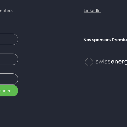
centers
LinkedIn
Nos sponsors Premi
onner