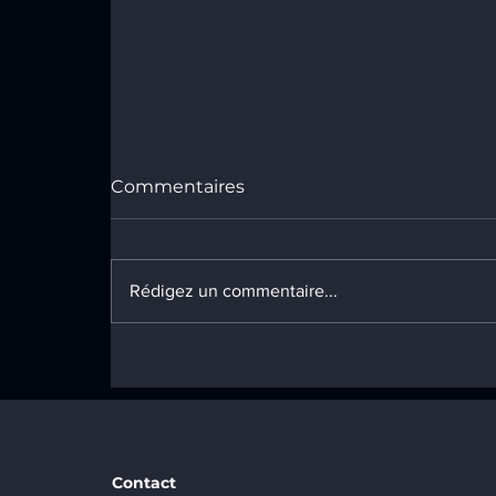
Commentaires
Rédigez un commentaire...
SDEA nominée comme
finaliste aux World
Sustainability Awards
Contact