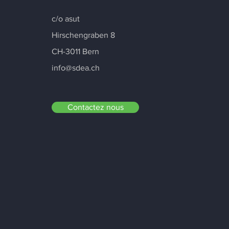
c/o asut
Hirschengraben 8
CH-3011 Bern
info@sdea.ch
Contactez nous