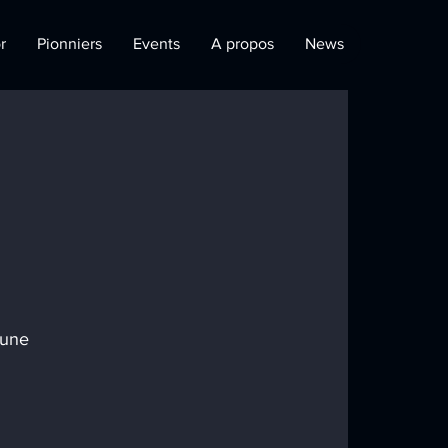
r
Pionniers
Events
A propos
News
 
’une 