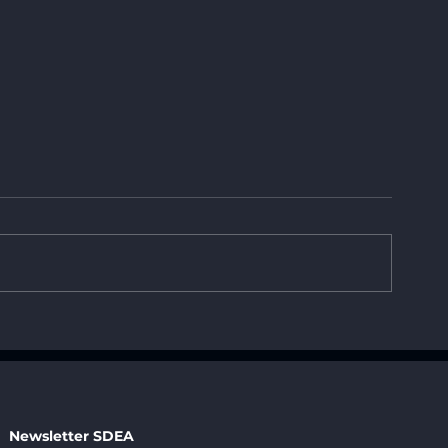
La SDEA désignée comme
La SDEA est 
modèle pour le reporting
« Advancing 
des datacenters à l'échelle
Design & Con
de l'UE
Europe »
Newsletter SDEA