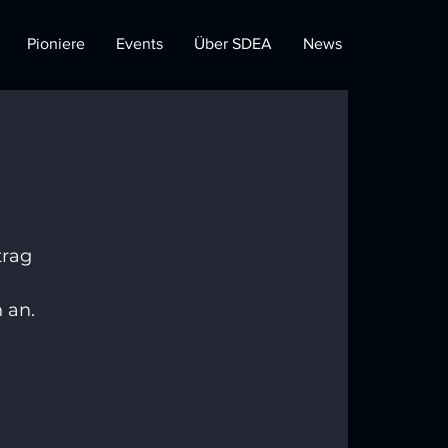
Pioniere
Events
Über SDEA
News
rag 
 an.