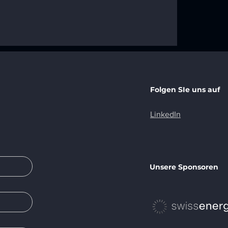
or als
den DCS
in London
t
Folgen SIe uns auf
LinkedIn
Unsere Sponsoren