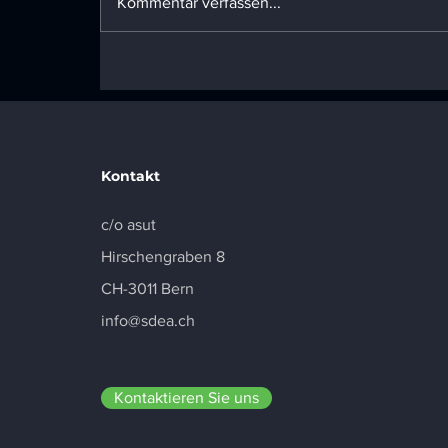
Kommentar verfassen...
SDEA Navigator erhält
den Data Centre World
Award für Energieeffizienz
Kontakt
c/o asut
Hirschengraben 8
CH-3011 Bern
info@sdea.ch
Kontaktieren Sie uns