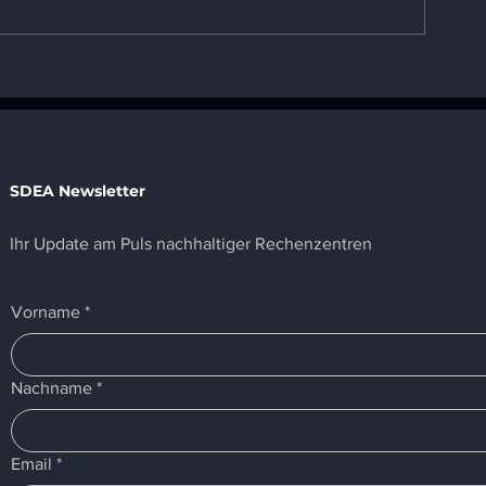
SDEA nominiert als beste
SDEA Navigat
Nachhaltigkeits- und ESG-
Finalist bei 
Initiative
Awards 2025 
ausgezeichne
SDEA Newsletter
Ihr Update am Puls nachhaltiger Rechenzentren
Vorname
*
Nachname
*
Email
*