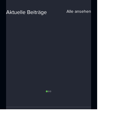
Alle ansehen
Aktuelle Beiträge
Kommentare
Die SDEA
Rechenzentren