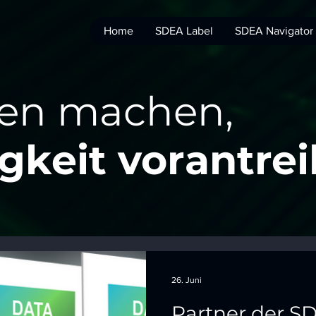
Home
SDEA Label
SDEA Navigator
len machen,
gkeit vorantre
26. Juni
Partner der S