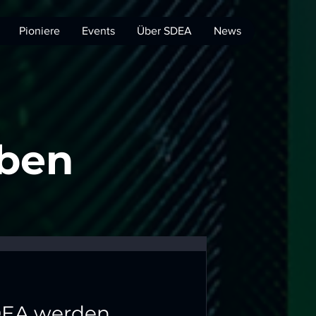
Pioniere
Events
Über SDEA
News
iben
DEA werden