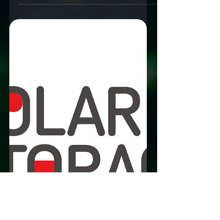
SDEA est finaliste dans la catégorie « Technology &
AI for Good » – et constitue la seule candidature
issue du secteur des datacenters.