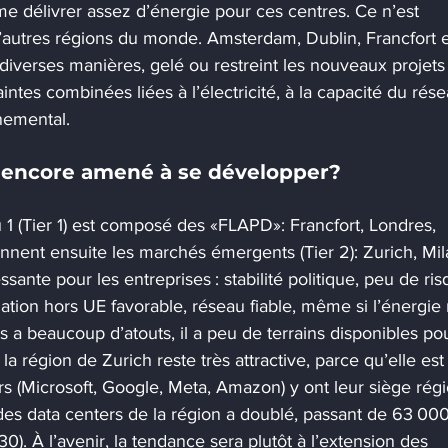
e délivrer assez d’énergie pour ces centres. Ce n’est 
’autres régions du monde. Amsterdam, Dublin, Francfort e
iverses manières, gelé ou restreint les nouveaux projets
intes combinées liées à l’électricité, à la capacité du rése
nnemental.
l encore amené à se développer?
1 (Tier 1) est composé des «FLAPD»: Francfort, Londres, 
nnent ensuite les marchés émergents (Tier 2): Zurich, Mil
ssante pour les entreprises : stabilité politique, peu de ris
ation hors UE favorable, réseau fiable, même si l’énergie 
 a beaucoup d’atouts, il a peu de terrains disponibles po
la région de Zurich reste très attractive, parce qu’elle est
s (Microsoft, Google, Meta, Amazon) y ont leur siège régi
des data centers de la région a doublé, passant de 63 00
0). À l’avenir, la tendance sera plutôt à l’extension des 