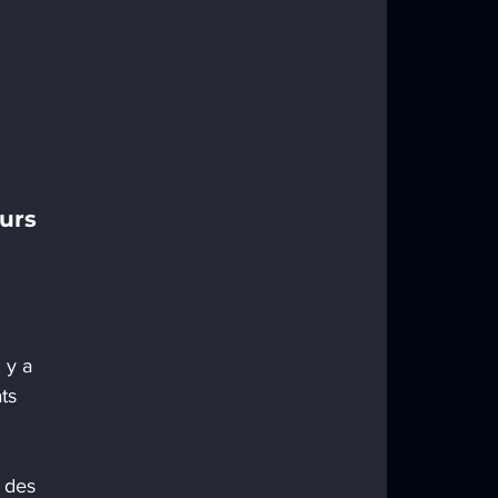
urs 
 
 y a 
ts 
 des 