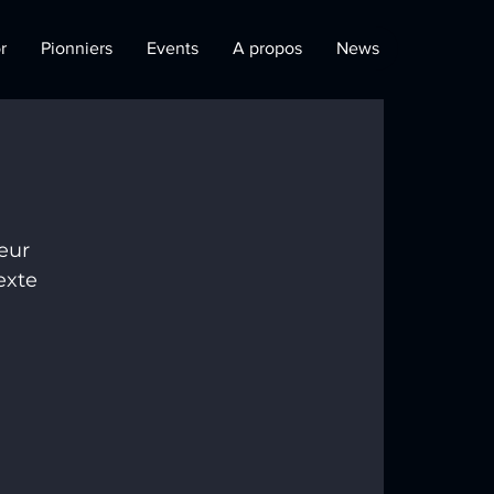
r
Pionniers
Events
A propos
News
?
eur 
exte 