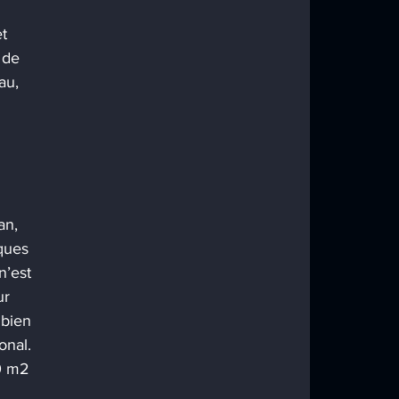
t 
 de 
au, 
an, 
ques 
n’est 
ur 
 bien 
onal. 
0 m2 