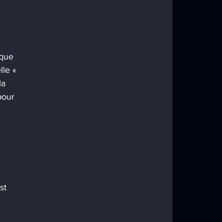
aque 
lle « 
la 
pour 
st 