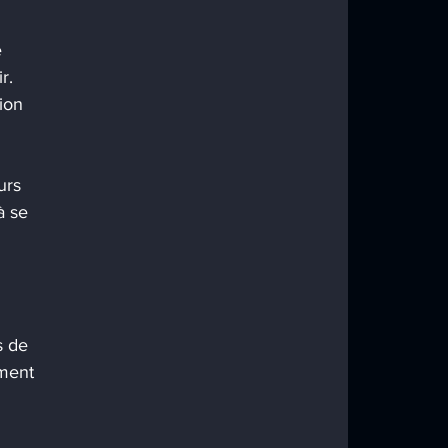
 
r. 
ion 
urs 
à se 
s de 
ment 