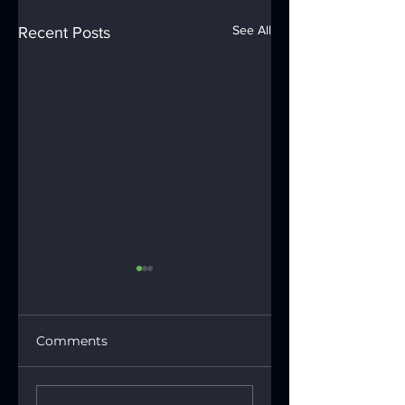
See All
Recent Posts
Comments
SDEA Named a
SDEA Partners