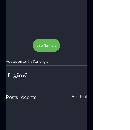
Lire 'larticle
#datacenter
#ia
#énergie
Voir tout
Posts récents