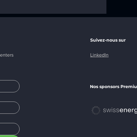
r de
urich-
it le SDEA
 Plus
Suivez-nous sur
centers
LinkedIn
Nos sponsors Premi