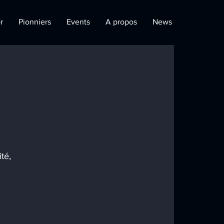
r
Pionniers
Events
A propos
News
té, 