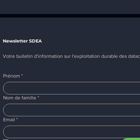
SIX franchit un jalon
Le datacente
important en obtenant le
Swisscom à Z
premier SDEA Label pour
Herdern reço
l'efficacité 'full-stack'.
Label SILVER
Newsletter SDEA
Votre bulletin d'information sur l'exploitation durable des data
Prénom
*
Nom de famille
*
Email
*