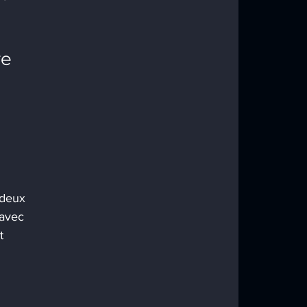
e 
 deux 
 avec 
t 