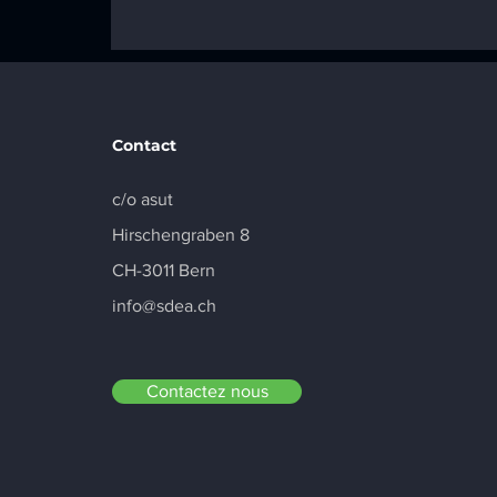
Digital Realty finalise la
certification complète du
campus avec un
deuxième label « GOLD
Plus »
Contact
c/o asut
Hirschengraben 8
CH-3011 Bern
info@sdea.ch
Contactez nous