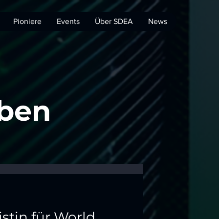
Pioniere
Events
Über SDEA
News
iben
istin für World