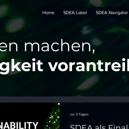
Home
SDEA Label
SDEA Navigator
len machen,
gkeit vorantre
vor 3 Tagen
SDEA als Final